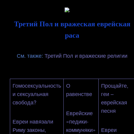
Skip
Document
to
Третий Пол и вражеская еврейская
content
Header
раса
См. также:
Третий Пол и вражеские религии
Гомосексуальность
О
Прощайте,
и сексуальная
равенстве
геи –
свобода?
еврейская
песня
Еврейские
Евреи навязали
«педики-
Риму законы,
коммуняки»
Евреи