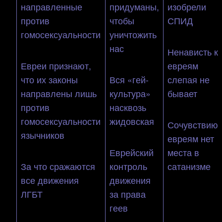
направленные
придуманы,
изобрели
против
чтобы
СПИД
гомосексуальности
уничтожить
нас
Ненависть к
Евреи признают,
евреям
что их законы
Вся «гей-
слепая не
направлены лишь
культура»
бывает
против
насквозь
гомосексуальности
жидовская
Сочувствию
язычников
евреям нет
Еврейский
места в
За что сражаются
контроль
сатанизме
все движения
движения
ЛГБТ
за права
геев