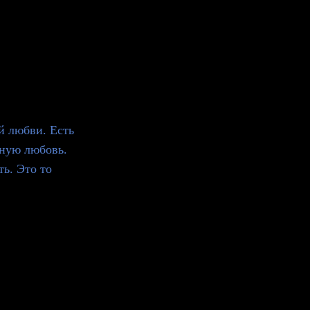
й любви. Есть
жную любовь.
ь. Это то