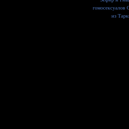
гомосексуалов 
из Таркв
Document
Footer